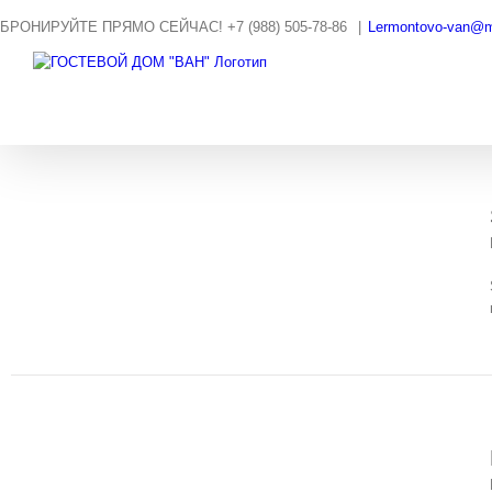
Skip
БРОНИРУЙТЕ ПРЯМО СЕЙЧАС! +7 (988) 505-78-86
|
Lermontovo-van@ma
to
content
30
06, 2015
29