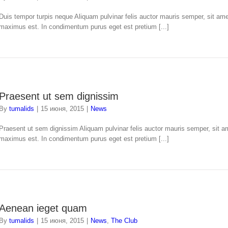
Duis tempor turpis neque Aliquam pulvinar felis auctor mauris semper, sit ame
maximus est. In condimentum purus eget est pretium [...]
Praesent ut sem dignissim
By
tumalids
|
15 июня, 2015
|
News
Praesent ut sem dignissim Aliquam pulvinar felis auctor mauris semper, sit a
maximus est. In condimentum purus eget est pretium [...]
Aenean ieget quam
By
tumalids
|
15 июня, 2015
|
News
,
The Club