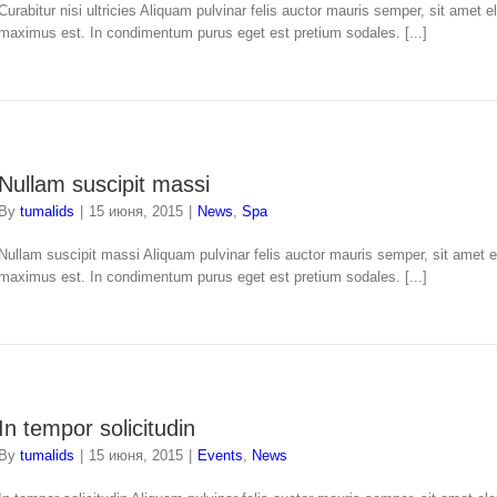
Curabitur nisi ultricies Aliquam pulvinar felis auctor mauris semper, sit amet 
maximus est. In condimentum purus eget est pretium sodales. [...]
Nullam suscipit massi
By
tumalids
|
15 июня, 2015
|
News
,
Spa
Nullam suscipit massi Aliquam pulvinar felis auctor mauris semper, sit amet e
maximus est. In condimentum purus eget est pretium sodales. [...]
In tempor solicitudin
By
tumalids
|
15 июня, 2015
|
Events
,
News