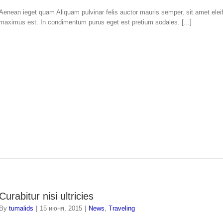
Aenean ieget quam Aliquam pulvinar felis auctor mauris semper, sit amet elei
maximus est. In condimentum purus eget est pretium sodales. [...]
Curabitur nisi ultricies
By
tumalids
|
15 июня, 2015
|
News
,
Traveling