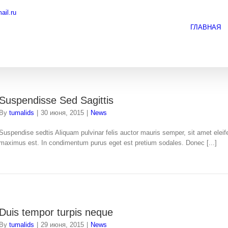
il.ru
ГЛАВНАЯ
Suspendisse Sed Sagittis
By
tumalids
|
30 июня, 2015
|
News
Suspendise sedtis Aliquam pulvinar felis auctor mauris semper, sit amet elei
maximus est. In condimentum purus eget est pretium sodales. Donec [...]
Duis tempor turpis neque
By
tumalids
|
29 июня, 2015
|
News