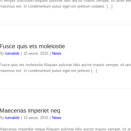
In tempor solicitudin Aliquam pulvinar felis auctor mauris semper, sit amet el
maximus est. In condimentum purus eget est pretium sodales. [...]
Fusce quis ets moleiostie
By
tumalids
|
15 июня, 2015
|
News
Fusce quis ets moleiostie Aliquam pulvinar felis auctor mauris semper, sit am
maximus est. In condimentum purus eget est pretium [...]
Maecenas imperiet neq
By
tumalids
|
15 июня, 2015
|
News
Maecenas imperdiet neque Aliquam pulvinar felis auctor mauris semper, sit am