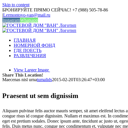
Skip to content
БРОНИРУЙТЕ ПРЯМО СЕЙЧАС! +7 (988) 505-78-86
|
Lermontovo-van@mail.ru
Instagram
Whatsapp
ГЛАВНАЯ
НОМЕРНОЙ ФОНД
ГДЕ ПОЕСТЬ
РАЗВЛЕЧЕНИЯ
View Larger Image
Share This Location!
Maecenas nisl urna
tumalids
2015-02-20T03:26:47+03:00
Praesent ut sem dignissim
A
liquam pulvinar felis auctor mauris semper, sit amet eleifend lectus 
congue risus id congue dignissim. Nullam et maximus est. In condim
eget est pretium sodales. Donec ipsum ante, tincidunt ac justo ut, eg
felis. Duis metus nunc, congue nec condimentum et, vulputate nec me